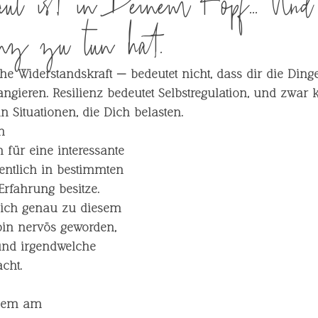
ut ist in Deinem Kopf... Und
enz zu tun hat.
he Widerstandskraft — bedeutet nicht, dass dir die Ding
angieren. Resilienz bedeutet 
Selbstregulation
, und zwar 
n Situationen, die Dich belasten. 
n 
 für eine interessante 
igentlich in bestimmten 
rfahrung besitze. 
ich genau zu diesem 
in nervös geworden, 
und irgendwelche 
cht. 
llem am 