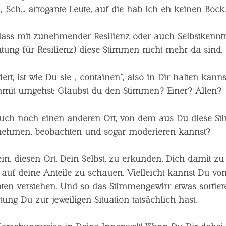
: „Sch… arrogante Leute, auf die hab ich eh keinen Bock.
, dass mit zunehmender 
Resilienz
 oder auch 
Selbstkennt
utung für Resilienz) diese Stimmen nicht mehr da sind. 
rt, ist wie Du sie „containen“, also in Dir halten kanns
mit umgehst: Glaubst du den Stimmen? Einer? Allen? 
auch noch 
einen anderen Ort
, von dem aus Du diese St
rnehmen, beobachten und sogar moderieren kannst? 
in, diesen Ort, 
Dein Selbst
, zu erkunden, Dich damit zu
uf deine Anteile zu schauen. Vielleicht kannst Du von
chten verstehen. Und so das Stimmengewirr etwas sortie
ltung
 Du 
zur jeweiligen Situation tatsächlich hast. 