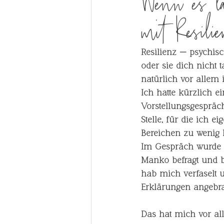
Wenn es la
mit Resili
Resilienz — psychisc
oder sie dich nicht t
natürlich vor allem i
Ich hatte kürzlich ei
Vorstellungsgespräch
Stelle, für die ich e
Bereichen zu wenig E
Im Gespräch wurde 
Manko befragt und b
hab mich verfaselt 
Erklärungen angebra
Das hat mich vor a