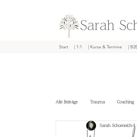
Start
| 1:1
| Kurse & Termine
| B2
Alle Beiträge
Trauma
Coaching
Sarah Schoeneich
4.