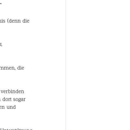
“
nis
 (denn die 
t.
immen, die 
 verbinden 
 dort sogar 
ren und 