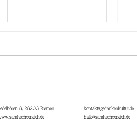
Wenn Heilung leise wird: Warum
Traum
ein „roter“ Nervensystemzustand
geschi
Fedelhören 8, 28203 Bremen
kontakt@gedankenkultur.de
manchmal hilfreich sein kann
www.sarahschoeneich.de
hallo@sarahschoeneich.de