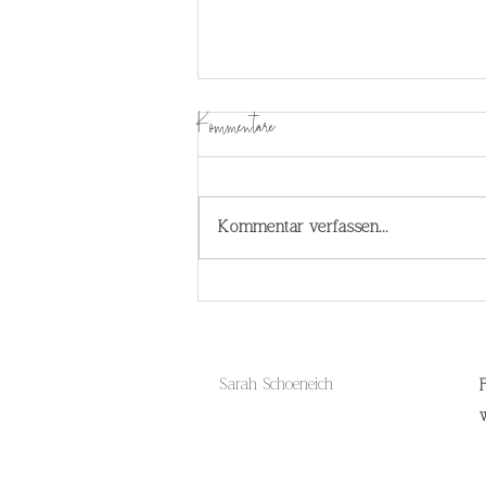
Kommentare
Kommentar verfassen...
Wenn das Wetter umschlägt – und
plötzlich auch das Körpergefühl
Sarah Schoeneich