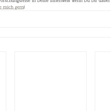
 Forschungsreise in Deine Innenwelt! Wenn Du Dir dabei
re mich gern
!