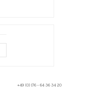
a kann isolieren – Heilung
eht in Verbindung.
+49 (0) 176 - 64 36 34 20