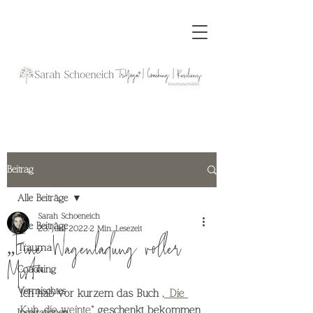
Beitrag
Alle Beiträge
Sarah Schoeneich
Alle Beiträge
23. Juni 2022
2 Min. Lesezeit
„Eine Wagenladung voller
Trauma
Mist“
Coaching
Vermischtes
Ich hab vor kurzem das Buch 
„Die 
Kuh, die weinte“
 geschenkt bekommen 