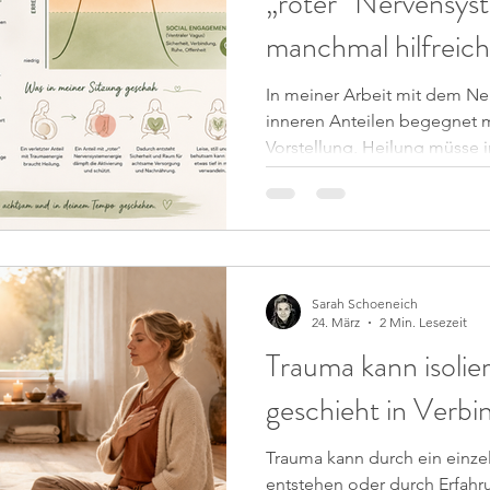
„roter“ Nervensys
manchmal hilfreich
In meiner Arbeit mit dem Ne
inneren Anteilen begegnet m
Vorstellung, Heilung müsse i
kathartisch sein. Als müsste 
lösen, damit wirkliche Verän
Kurzem hatte ich eine Therap
daran erinnert hat, dass tief
ganz anders aussieht. Ich war
Sitzung gegangen, einen verl
Sarah Schoeneich
24. März
2 Min. Lesezeit
Trauma kann isolie
geschieht in Verbi
Trauma kann durch ein einze
entstehen oder durch Erfahru