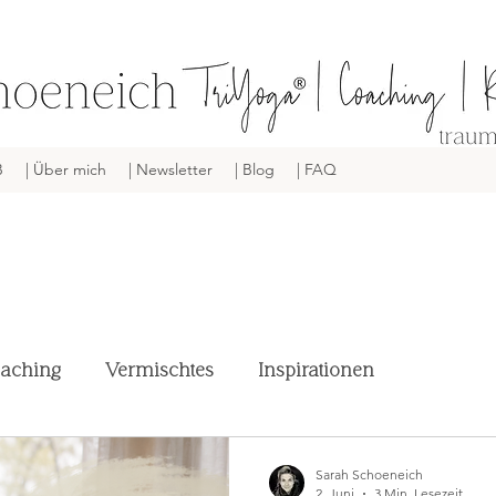
B
| Über mich
| Newsletter
| Blog
| FAQ
aching
Vermischtes
Inspirationen
Sarah Schoeneich
2. Juni
3 Min. Lesezeit