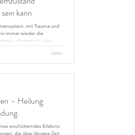
temzustand
 sein kann
rvensystem, mit Trauma und
ir immer wieder die
ntensiv, dramatisch oder
sich etwas explosionsartig
derung stattfinden kann. Vor
iesitzung, die mich erneut
greifende Transformation oft
 mit der Absicht in die
etzten Anteil zu be
ren – Heilung
ndung.
lnes erschütterndes Erlebnis
ngen, die über längere Zeit