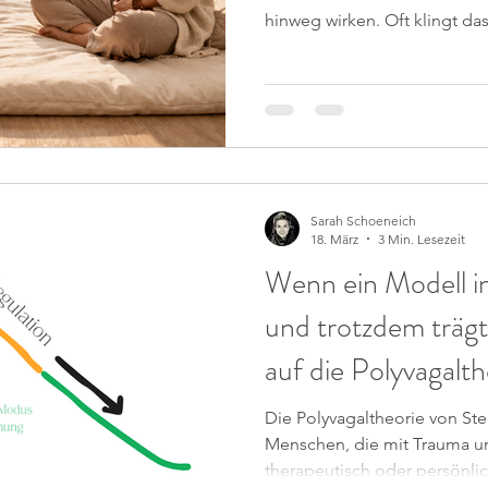
hinweg wirken. Oft klingt 
längst ab – doch im Inneren w
wir fühlen, denken, in Bezi
eigenen Körper wahrnehmen.
im Geist und im Körper. In
Überforderung übernimmt u
Führung: Instinktive Reaktio
Erstarru
Sarah Schoeneich
18. März
3 Min. Lesezeit
Wenn ein Modell i
und trotzdem trägt:
auf die Polyvagalt
traumasensible Reg
Die Polyvagaltheorie von Ste
Menschen, die mit Trauma un
therapeutisch oder persönlic