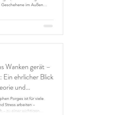
das Geschehene im Außen
irkt es weiter. Es prägt, wie
ehung gehen und unseren
 Trauma hinterlässt Spuren –
 Momenten großer
nser Nervensystem die
nen wie Kampf, Flucht oder
ns Wanken gerät –
 Ein ehrlicher Blick
heorie und
ulation
phen Porges ist für viele
d Stress arbeiten –
h – zu einer wichtigen