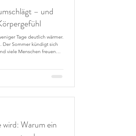
umschlägt – und
 Körpergefühl
weniger Tage deutlich wärmer.
s. Der Sommer kündigt sich
und viele Menschen freuen
otzdem bemerkte ich etwas,
ist: Mein Körper fühlte sich
 etwas enger. Meine Beine
te sich ein wenig aufgedunsen
 ich inzwischen, dass Wärme,
viele a
e wird: Warum ein