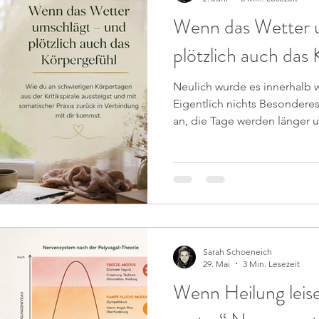
Wenn das Wetter 
plötzlich auch das
Neulich wurde es innerhalb 
Eigentlich nichts Besondere
an, die Tage werden länger 
sich über die Sonne. Und tr
das mir mittlerweile vertraut 
anders an. Die Kleidung saß
wirkten schwerer. Alles fühl
an. Objektiv betrachtet weiß
Hormone, Stress, Schlaf und 
Sarah Schoeneich
29. Mai
3 Min. Lesezeit
Wenn Heilung leis