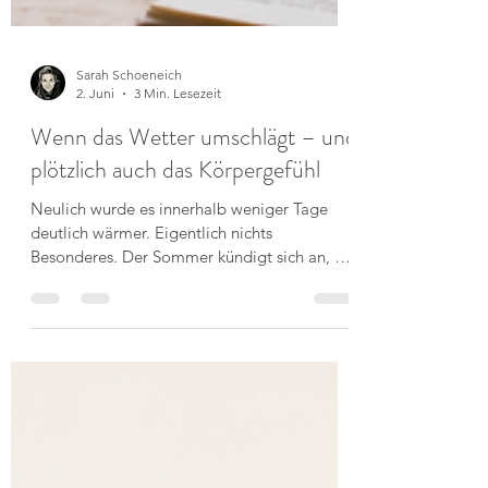
Sarah Schoeneich
2. Juni
3 Min. Lesezeit
Wenn das Wetter umschlägt – und
plötzlich auch das Körpergefühl
Neulich wurde es innerhalb weniger Tage
deutlich wärmer. Eigentlich nichts
Besonderes. Der Sommer kündigt sich an, die
Tage werden länger und viele Menschen
freuen sich über die Sonne. Und trotzdem
bemerkte ich etwas, das mir mittlerweile
vertraut ist: Mein Körper fühlte sich anders
an. Die Kleidung saß etwas enger. Meine
Beine wirkten schwerer. Alles fühlte sich ein