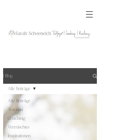
| Blog
Alle Beiträge
Alle Beiträge
Trauma
Coaching
Vermischtes
Inspirationen