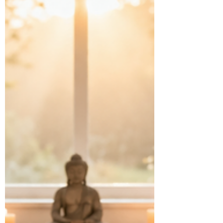
müsste sich etwas explosionsartig lösen,
damit wirkliche Veränderung stattfinden
kann. Vor Kurzem hatte ich eine
Therapiesitzung, die mich erneut daran
erinnert hat, dass tiefgreifende
Transformation oft ganz anders aussieht. Ich
war mit der Absicht in die Sitzung gegangen,
einen verletzten Anteil zu be