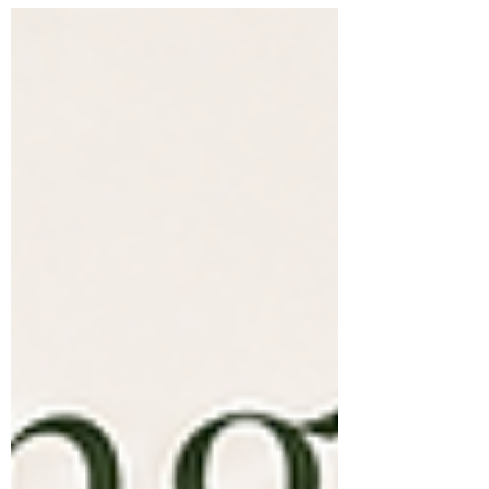
freuen sich über die Sonne. Und trotzdem
bemerkte ich etwas, das mir mittlerweile
vertraut ist: Mein Körper fühlte sich anders
an. Die Kleidung saß etwas enger. Meine
Beine wirkten schwerer. Alles fühlte sich ein
wenig aufgedunsen an. Objektiv betrachtet
weiß ich inzwischen, dass Wärme, Hormone,
Stress, Schlaf und viele a