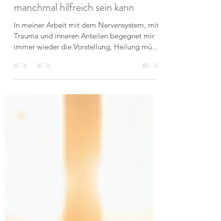
29. Mai
3 Min. Lesezeit
Wenn Heilung leise wird: Warum
ein „roter“ Nervensystemzustand
manchmal hilfreich sein kann
In meiner Arbeit mit dem Nervensystem, mit
Trauma und inneren Anteilen begegnet mir
immer wieder die Vorstellung, Heilung müsse
intensiv, dramatisch oder kathartisch sein. Als
müsste sich etwas explosionsartig lösen,
damit wirkliche Veränderung stattfinden
kann. Vor Kurzem hatte ich eine
Therapiesitzung, die mich erneut daran
erinnert hat, dass tiefgreifende
Transformation oft ganz anders aussieht. Ich
war mit der Absicht in die Sitzung gegangen,
einen verletzten Anteil zu be