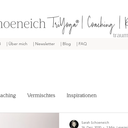
B
| Über mich
| Newsletter
| Blog
| FAQ
aching
Vermischtes
Inspirationen
Sarah Schoeneich
26. Dez. 2020
2 Min. Lesezei