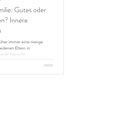
ilie: Gutes oder
en? Innere
n
üher immer eine riesige
edenen Eltern in
eide besucht...